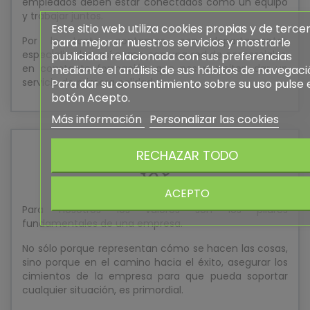
Este sitio web utiliza cookies propias y de terce
para mejorar nuestros servicios y mostrarle
publicidad relacionada con sus preferencias
mediante el análisis de sus hábitos de navegaci
Para dar su consentimiento sobre su uso pulse 
Para nosotros los valores son los pilares
botón Acepto.
fundamentales de una empresa.
Más información
Personalizar las cookies
No sólo porque representan cómo se hacen las cosas,
sino porque en el camino hacia el éxito, asegurar los
RECHAZAR TODO
cimientos de la empresa para que pueda soportar
cualquier situación, es primordial.
ACEPTO
Tenemos claro que la honestidad, transparencia,
cercanía y excelencia son los nuestros.