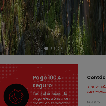
Pago 100%
Contác
seguro
+ DE 25 AÑ
EXPERIENCI
Todo el proceso de
pago electrónico se
Nuestro
realiza en servidores
altamente
con conexión cifrada
cualifi
SSL.
asesora
cualquier
todo el p
compra.
Envio 24/48 h
De productos en stock
y que no requieran