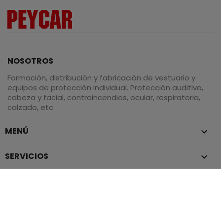
equipos de protección individual. Protección auditiva,
cabeza y facial, contraincendios, ocular, respiratoria,
calzado, etc.
MENÚ

SERVICIOS

POLÍTICAS

© 2026 - Todos los derechos reservados. Diseñado
por Amodo soluciones