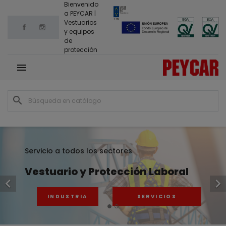
Bienvenido
a PEYCAR |
Vestuarios
Facebook
Instagram
y equipos
de
protección

search

