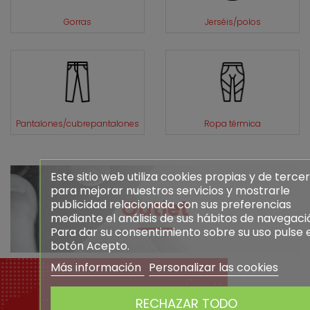
Gorras
Jerséis/polos
Pantalones/cubrepantalones
Ropa térmica
Este sitio web utiliza cookies propias y de terce
para mejorar nuestros servicios y mostrarle
Outlet
publicidad relacionada con sus preferencias
mediante el análisis de sus hábitos de navegaci
Para dar su consentimiento sobre su uso pulse 
botón Acepto.
Más información
Personalizar las cookies
Pago 100%
Contác
RECHAZAR TODO