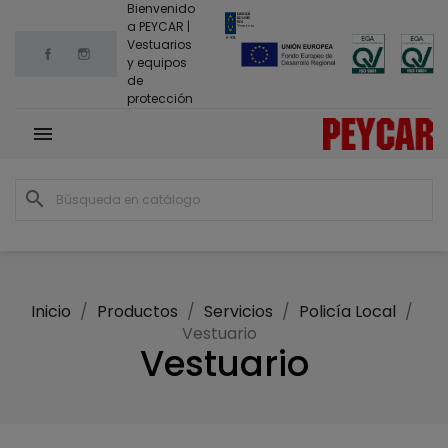
Bienvenido
a PEYCAR |
Vestuarios
Facebook
Instagram
y equipos
de
protección

search
Inicio
Productos
Servicios
Policía Local
Vestuario
Vestuario