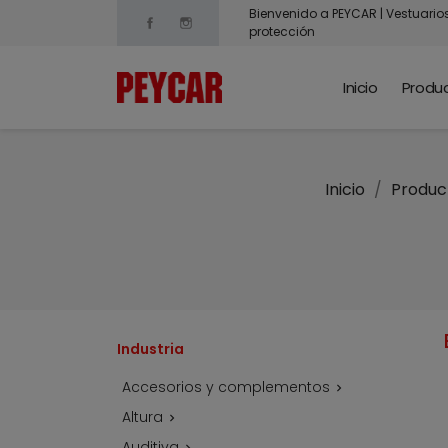
Bienvenido a PEYCAR | Vestuario
Facebook
Instagram
protección
Inicio
Produ
Inicio
Produc
Industria
Accesorios y complementos

Altura

Auditiva
