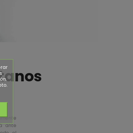
orar
tanos
s
ón.
pto.
amente
rá ante
odo el