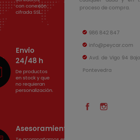
con conexión
proceso de compra.
cifrada SSL.
986 842 847
info@peycar.com
Envio
Avd. de Vigo 94 Baj
24/48 h
Pontevedra
De productos
en stock y que
no requieran
personalización.
Facebook
Instagram
Asesoramiento
Te acompañamos en