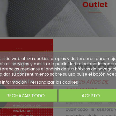
Outlet
e sitio web utiliza cookies propias y de terceros para mej
Contác
Pago
stros servicios y mostrarle publicidad relacionada con su
ferencias mediante el análisis de sus hábitos de navegaci
100%
a dar su consentimiento sobre su uso pulse el botón Ace
seguro
+ DE 25 AÑOS DE
 información
Personalizar las cookies
EXPERIENCIA
Todo el
RECHAZAR TODO
ACEPTO
proceso de
pago
Nuestro equipo alt
electrónico se
cualificado le asesora
realiza en
servidores
cualquier duda y en t