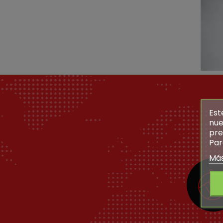
Est
nue
pre
Par
Más