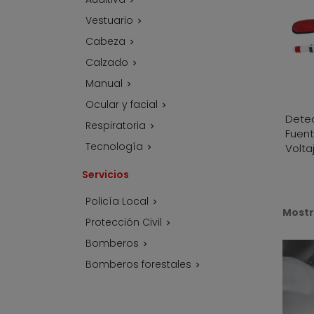
Vestuario

Cabeza

Calzado

Manual

Ocular y facial

Dete
Respiratoria

Fuent
Tecnología
Volta

Servicios
Policía Local

Mostra
Protección Civil

Bomberos

Bomberos forestales
