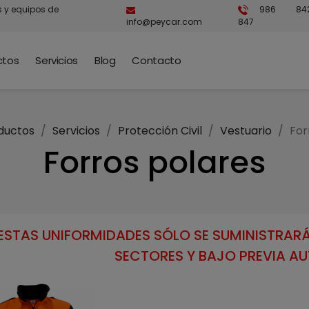
s y equipos de
986 84
info@peycar.com
847
ctos
Servicios
Blog
Contacto
ductos
Servicios
Protección Civil
Vestuario
For
Forros polares
ESTAS UNIFORMIDADES SÓLO SE SUMINISTRARÁ
SECTORES Y BAJO PREVIA A