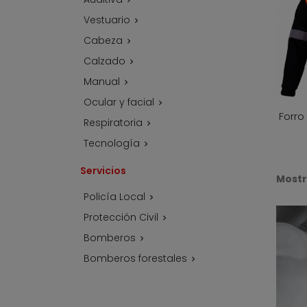
Vestuario

Cabeza

Calzado

Manual

Ocular y facial

Forro
Respiratoria

Tecnología

Servicios
Mostra
Policía Local

Protección Civil

Bomberos

Bomberos forestales
