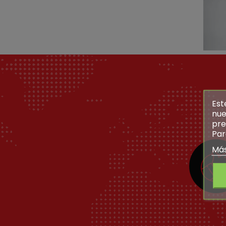
Est
nue
pre
Par
Más