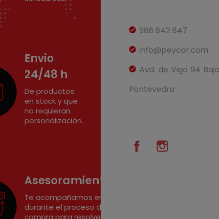
986 842 847
info@peycar.com
Envio
Avd. de Vigo 94 Baj
24/48 h
Pontevedra
De productos
en stock y que
no requieran
personalización.
Facebook
Instagram
Asesoramiento
Te acompañamos en
durante el proceso de
compra para resolver