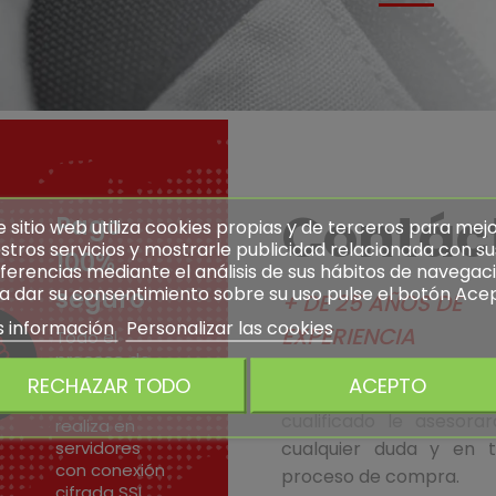
Contác
Pago
e sitio web utiliza cookies propias y de terceros para mej
stros servicios y mostrarle publicidad relacionada con su
100%
ferencias mediante el análisis de sus hábitos de navegaci
a dar su consentimiento sobre su uso pulse el botón Ace
seguro
+ DE 25 AÑOS DE
 información
Personalizar las cookies
EXPERIENCIA
Todo el
proceso de
pago
RECHAZAR TODO
ACEPTO
Nuestro equipo alt
electrónico se
cualificado le asesora
realiza en
servidores
cualquier duda y en t
con conexión
proceso de compra.
cifrada SSL.