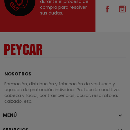
durante el proceso de
compra para resolver
Facebo
I
sus dudas.
NOSOTROS
Formación, distribución y fabricación de vestuario y
equipos de protección individual. Protección auditiva,
cabeza y facial, contraincendios, ocular, respiratoria,
calzado, etc.
MENÚ

SERVICIOS