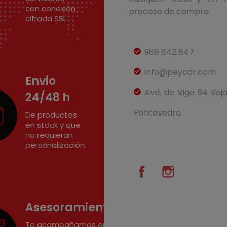
con conexión
proceso de compra.
cifrada SSL.
986 842 847
info@peycar.com
Envio
Avd. de Vigo 94 Baj
24/48 h
Pontevedra
De productos
en stock y que
no requieran
personalización.
Facebook
Instagram
Asesoramiento
Te acompañamos en