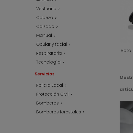
Vestuario

Cabeza

Calzado

Manual

Ocular y facial

Bota
Respiratoria

Tecnología

Servicios
Mostr
Policía Local

artíc
Protección Civil

Bomberos

Bomberos forestales
