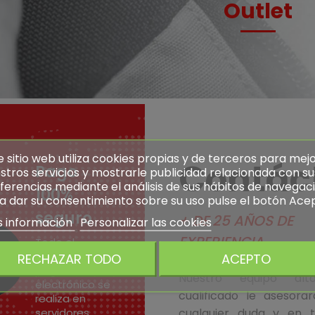
Outlet
e sitio web utiliza cookies propias y de terceros para mej
Contác
Pago
stros servicios y mostrarle publicidad relacionada con su
ferencias mediante el análisis de sus hábitos de navegaci
100%
a dar su consentimiento sobre su uso pulse el botón Ace
seguro
+ DE 25 AÑOS DE
 información
Personalizar las cookies
EXPERIENCIA
Todo el
proceso de
RECHAZAR TODO
ACEPTO
pago
Nuestro equipo alt
electrónico se
cualificado le asesora
realiza en
servidores
cualquier duda y en t