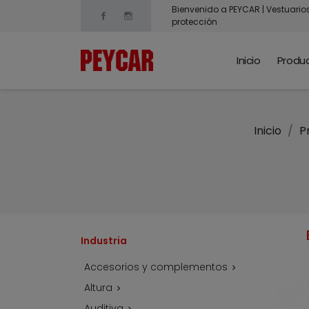
Bienvenido a PEYCAR | Vestuario
Facebook
Instagram
protección
Inicio
Produ
Inicio
P
Industria
Accesorios y complementos

Altura

Auditiva
