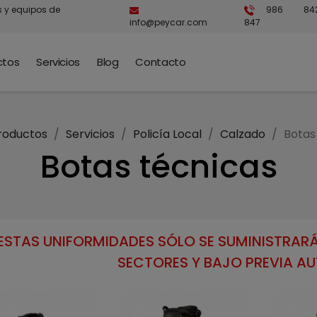
s y equipos de
986 84
info@peycar.com
847
ctos
Servicios
Blog
Contacto
roductos
Servicios
Policía Local
Calzado
Botas
Botas técnicas
ESTAS UNIFORMIDADES SÓLO SE SUMINISTRARÁ
SECTORES Y BAJO PREVIA A