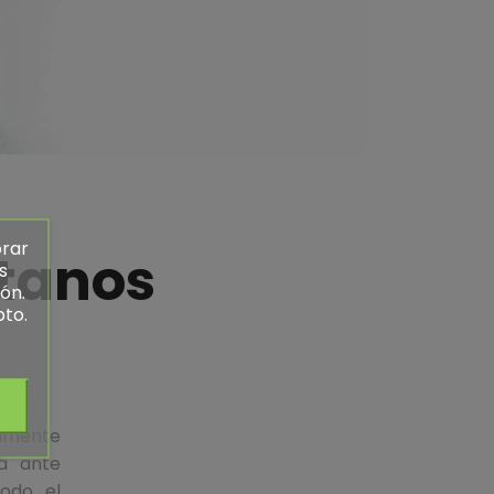
orar
tanos
s
ón.
pto.
amente
rá ante
odo el