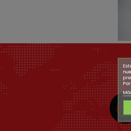
Est
nue
pre
Par
Más