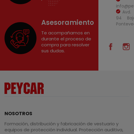
info@pe
Avd.
94 Baj
Asesoramiento
Ponteve
Te acompañamos en
durante el proceso de
compra para resolver
Facebo
I
sus dudas.
NOSOTROS
Formación, distribución y fabricación de vestuario y
equipos de protección individual. Protección auditiva,