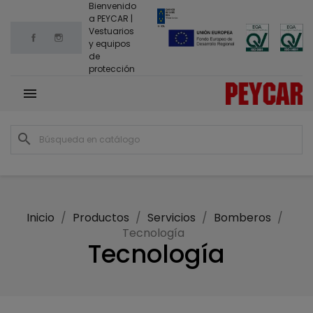
Bienvenido
a PEYCAR |
Vestuarios
Facebook
Instagram
y equipos
de
protección

search
Inicio
Productos
Servicios
Bomberos
Tecnología
Tecnología