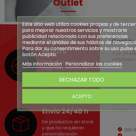
Outlet
Este sitio web utiliza cookies propias y de terce
para mejorar nuestros servicios y mostrarle
publicidad relacionada con sus preferencias
Pago 100%
Contác
mediante el análisis de sus hábitos de navegaci
Para dar su consentimiento sobre su uso pulse 
seguro
+ DE 25 AÑ
botón Acepto.
EXPERIENCI
Todo el proceso de
Más información
Personalizar las cookies
pago electrónico se
Nuestro
realiza en servidores
altamente
RECHAZAR TODO
con conexión cifrada
cualifi
SSL.
asesora
ACEPTO
cualquier
todo el p
compra.
Envio 24/48 h
De productos en stock
y que no requieran
986 
personalización.