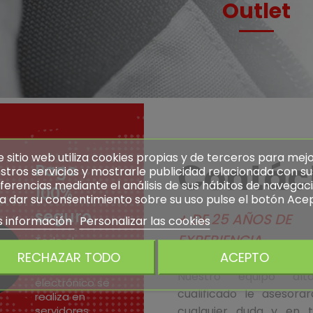
Outlet
e sitio web utiliza cookies propias y de terceros para mej
Contác
Pago
stros servicios y mostrarle publicidad relacionada con su
ferencias mediante el análisis de sus hábitos de navegaci
100%
a dar su consentimiento sobre su uso pulse el botón Ace
seguro
+ DE 25 AÑOS DE
 información
Personalizar las cookies
EXPERIENCIA
Todo el
proceso de
RECHAZAR TODO
ACEPTO
pago
Nuestro equipo alt
electrónico se
cualificado le asesora
realiza en
servidores
cualquier duda y en t