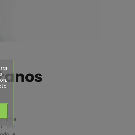
orar
tanos
s
ón.
pto.
amente
rá ante
odo el