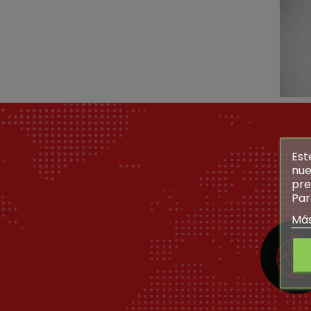
Est
nue
pre
Par
Más