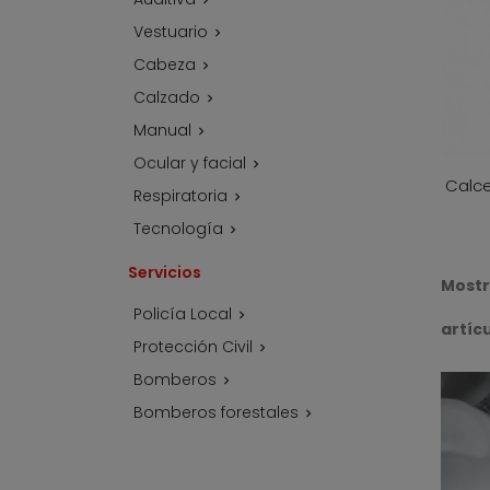
Vestuario

Cabeza

Calzado

Manual

Ocular y facial

Calce
Respiratoria

Tecnología

Servicios
Mostr
Policía Local

artíc
Protección Civil

Bomberos

Bomberos forestales
