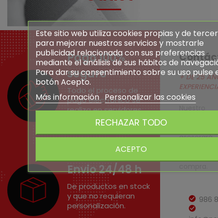
Este sitio web utiliza cookies propias y de terce
para mejorar nuestros servicios y mostrarle
publicidad relacionada con sus preferencias
Pago 100%
Contác
mediante el análisis de sus hábitos de navegaci
seguro
Para dar su consentimiento sobre su uso pulse 
+ DE 25 AÑ
botón Acepto.
EXPERIENCI
Todo el proceso de
Más información
Personalizar las cookies
pago electrónico se
Nuestro
realiza en servidores
altamente
con conexión cifrada
RECHAZAR TODO
cualifi
SSL.
asesora
cualquier
ACEPTO
todo el p
compra.
Envio 24/48 h
De productos en stock
y que no requieran
986 
personalización.