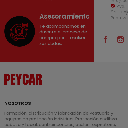
info@pe
Avd.
94 Baj
Asesoramiento
Ponteve
Te acompañamos en
durante el proceso de
compra para resolver
Facebo
I
sus dudas.
NOSOTROS
Formación, distribución y fabricación de vestuario y
equipos de protección individual. Protección auditiva,
cabeza y facial, contraincendios, ocular, respiratoria,