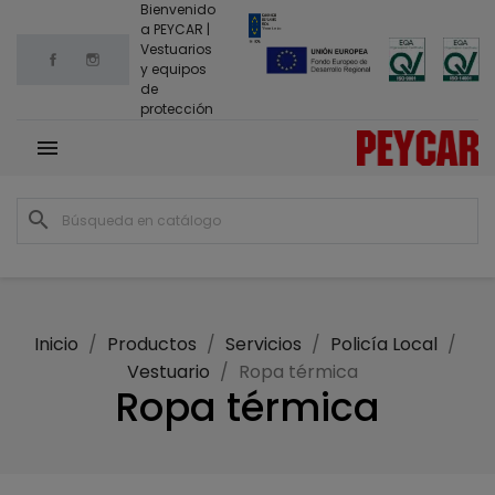
Bienvenido
a PEYCAR |
Vestuarios
Facebook
Instagram
y equipos
de
protección

search
Inicio
Productos
Servicios
Policía Local
Vestuario
Ropa térmica
Ropa térmica