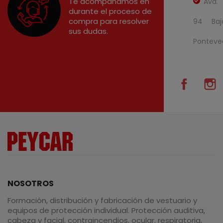
Te acompañamos en
Avd.
durante el proceso de
compra para resolver
94 Baj
sus dudas.
Ponteve
Facebo
I
NOSOTROS
Formación, distribución y fabricación de vestuario y
equipos de protección individual. Protección auditiva,
cabeza y facial, contraincendios, ocular, respiratoria,