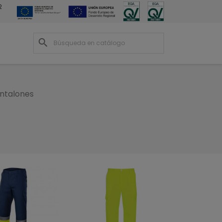
2
search
ntalones