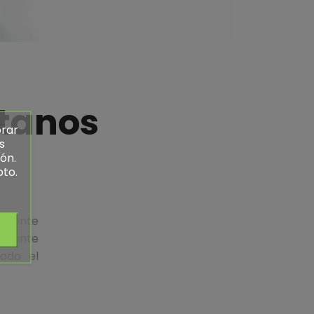
tanos
orar
s
ón.
pto.
amente
rá ante
odo el