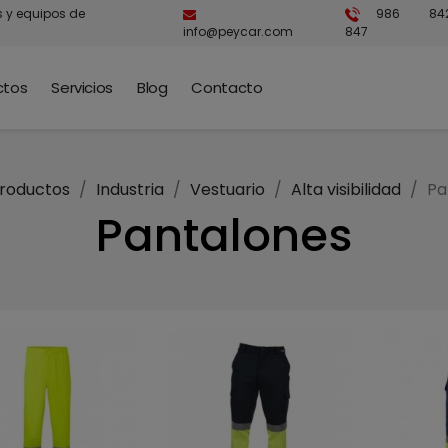
s y equipos de
986 84
info@peycar.com
847
ctos
Servicios
Blog
Contacto
roductos
Industria
Vestuario
Alta visibilidad
Pa
Pantalones