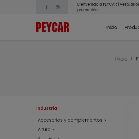
Bienvenido a PEYCAR | Vestuario
Facebook
Instagram
protección
Inicio
Produ
Inicio
P
Industria
Accesorios y complementos

Altura

Auditiva
