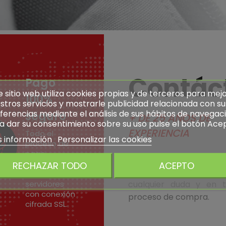
Contác
Pago
e sitio web utiliza cookies propias y de terceros para mej
100%
stros servicios y mostrarle publicidad relacionada con su
ferencias mediante el análisis de sus hábitos de navegaci
seguro
+ DE 25 AÑOS DE
a dar su consentimiento sobre su uso pulse el botón Ace
EXPERIENCIA
Todo el
 información
Personalizar las cookies
proceso de
pago
Nuestro equipo alt
electrónico se
RECHAZAR TODO
ACEPTO
cualificado le asesora
realiza en
servidores
cualquier duda y en t
con conexión
proceso de compra.
cifrada SSL.