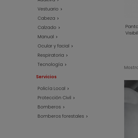
Vestuario

Cabeza

Panta
Calzado

Visibi
Manual

Ocular y facial

Respiratoria

Tecnología

Mostra
Servicios
Policía Local

Protección Civil

Bomberos

Bomberos forestales
