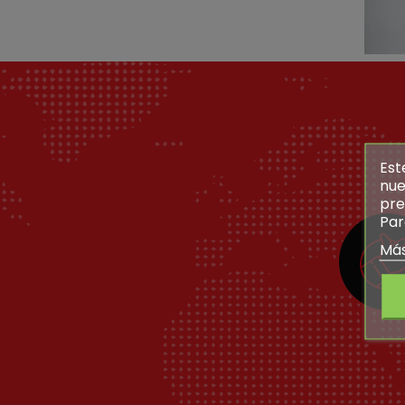
Est
nue
pre
Par
Más