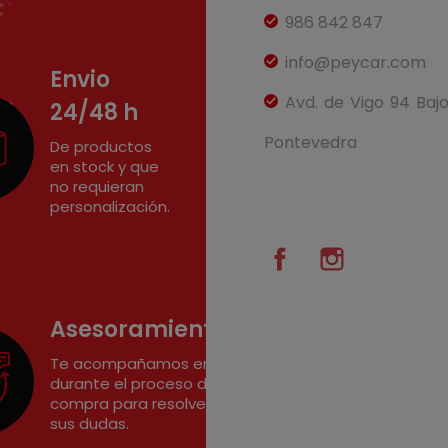
986 842 847
info@peycar.com
Envio
Avd. de Vigo 94 Baj
24/48 h
Pontevedra
De productos
en stock y que
no requieran
personalización.
Facebook
Instagram
Asesoramiento
Te acompañamos en
durante el proceso de
compra para resolver
sus dudas.