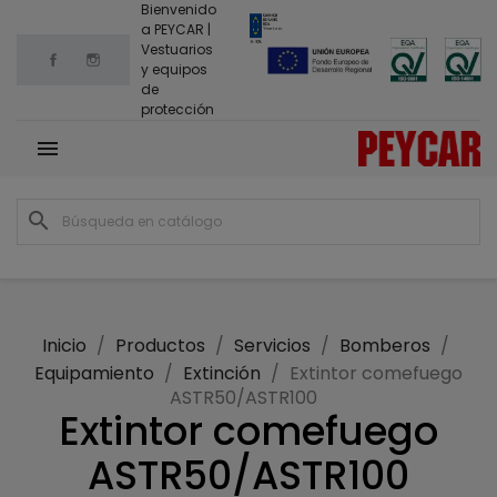
Bienvenido
a PEYCAR |
Vestuarios
Facebook
Instagram
y equipos
de
protección

search
Inicio
Productos
Servicios
Bomberos
Equipamiento
Extinción
Extintor comefuego
ASTR50/ASTR100
Extintor comefuego
ASTR50/ASTR100