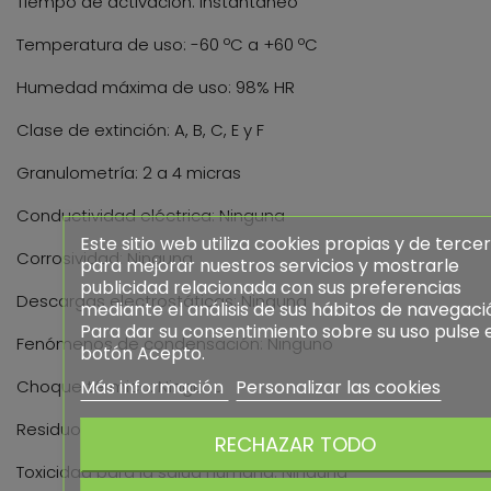
Tiempo de activación: Instantáneo
Temperatura de uso: -60 ºC a +60 ºC
Humedad máxima de uso: 98% HR
Clase de extinción: A, B, C, E y F
Granulometría: 2 a 4 micras
Conductividad eléctrica: Ninguna
Este sitio web utiliza cookies propias y de terce
Corrosividad: Ninguna
para mejorar nuestros servicios y mostrarle
publicidad relacionada con sus preferencias
Descargas electrostáticas: Ninguna
mediante el análisis de sus hábitos de navegaci
Para dar su consentimiento sobre su uso pulse 
Fenómenos de condensación: Ninguno
botón Acepto.
Choque térmico: Ninguno
Más información
Personalizar las cookies
Residuos tras la utilización: Despreciables
RECHAZAR TODO
Toxicidad para la salud humana: Ninguna