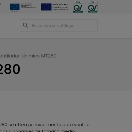
2
search
entilador térmico MT280
280
280 se utiliza principalmente para ventilar
icios y hangares de tamaño medio.