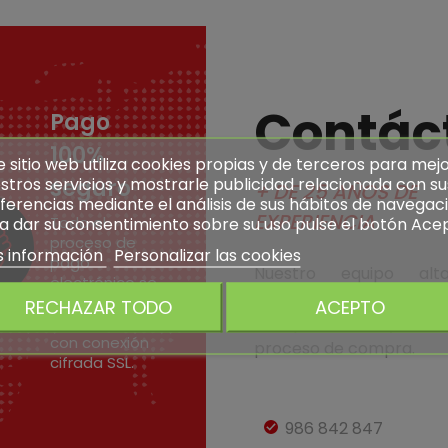
Contác
Pago
100%
e sitio web utiliza cookies propias y de terceros para mej
stros servicios y mostrarle publicidad relacionada con su
seguro
+ DE 25 AÑOS DE
ferencias mediante el análisis de sus hábitos de navegaci
EXPERIENCIA
a dar su consentimiento sobre su uso pulse el botón Ace
Todo el
proceso de
 información
Personalizar las cookies
pago
Nuestro equipo alt
electrónico se
cualificado le asesora
realiza en
RECHAZAR TODO
ACEPTO
servidores
cualquier duda y en t
con conexión
proceso de compra.
cifrada SSL.
986 842 847