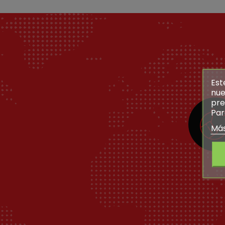
Est
nue
pre
Par
Más