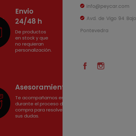
info@peycar.com
Envio
Avd. de Vigo 94 Baj
24/48 h
Pontevedra
De productos
en stock y que
no requieran
personalización.
Facebook
Instagram
Asesoramiento
Te acompañamos en
durante el proceso de
compra para resolver
sus dudas.