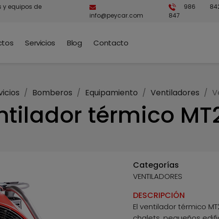
s y equipos de
986 84
info@peycar.com
847
ctos
Servicios
Blog
Contacto
vicios
Bomberos
Equipamiento
Ventiladores
V
ntilador térmico MT
Categorías
VENTILADORES
DESCRIPCIÓN
El ventilador térmico MT
chalets, pequeños edif