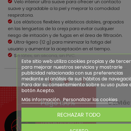
Velo interior ultra suave para ofrecer un contacto
suave y agradable a la piel y mejorar la comodidad
respiratoria.
Los elásticos flexibles y elásticos dobles, grapados
en las lengüetas de la oreja para evitar cualquier
riesgo de irritación y de fugas en el área de filtración.
Ultra-ligero (12 g) para minimizar la fatiga del
usuario y aumentar la aceptación en el tiempo.
Sin látex, sin silicona, sin PVC.
Este sitio web utiliza cookies propias y de terce
para mejorar nuestros servicios y mostrarle
publicidad relacionada con sus preferencias
mediante el análisis de sus hábitos de navegaci
Para dar su consentimiento sobre su uso pulse 
botón Acepto.
Más información
Personalizar las cookies
Pago 100%
Contác
seguro
RECHAZAR TODO
+ DE 25 AÑ
EXPERIENCI
Todo el proceso de
pago electrónico se
ACEPTO