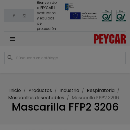
Bienvenido
a PEYCAR |
Vestuarios
Facebook
Instagram
y equipos
de
protección

search
Inicio
Productos
Industria
Respiratoria
Mascarillas desechables
Mascarilla FFP2 3206
Mascarilla FFP2 3206