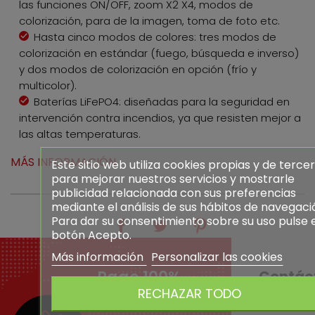
las funciones ON/OFF, zoom X2 X4, modos de
colorización, para de la imagen, toma de foto etc.
Hasta cinco modos de colores: tres modos de
colorización en estándar (fuego, búsqueda e inverso)
y dos modos de colorización en opción (frío y
multicolor).
Baterías LiFePO4: diseñadas para la seguridad en
intervención contra incendios, ya que resisten mejor a
las altas temperaturas.
MÁS INFORMACIÓN
Este sitio web utiliza cookies propias y de terce
para mejorar nuestros servicios y mostrarle
publicidad relacionada con sus preferencias
mediante el análisis de sus hábitos de navegaci
Para dar su consentimiento sobre su uso pulse 
botón Acepto.
Más información
Personalizar las cookies
Pago 100%
Contác
RECHAZAR TODO
seguro
+ DE 25 AÑ