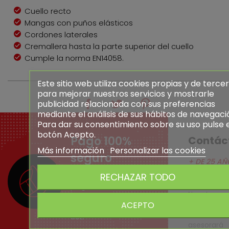
Cuello recto
Mangas con puños elásticos
Cordones laterales
Cremallera hasta la parte superior del cuello
Cumple la norma EN14058.
Este sitio web utiliza cookies propias y de terce
para mejorar nuestros servicios y mostrarle
publicidad relacionada con sus preferencias
mediante el análisis de sus hábitos de navegaci
Para dar su consentimiento sobre su uso pulse 
botón Acepto.
Pago 100%
Contác
Más información
Personalizar las cookies
seguro
+ DE 25 AÑ
EXPERIENCI
Todo el proceso de
RECHAZAR TODO
pago electrónico se
Nuestro
realiza en servidores
ACEPTO
altamente
con conexión cifrada
cualifi
SSL.
asesora