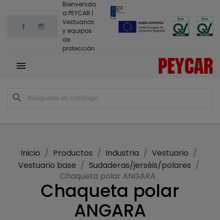
Bienvenido
a PEYCAR |
Vestuarios
Facebook
Instagram
y equipos
de
protección

search
Inicio
Productos
Industria
Vestuario
Vestuario base
Sudaderas/jerséis/polares
Chaqueta polar ANGARA
Chaqueta polar
ANGARA