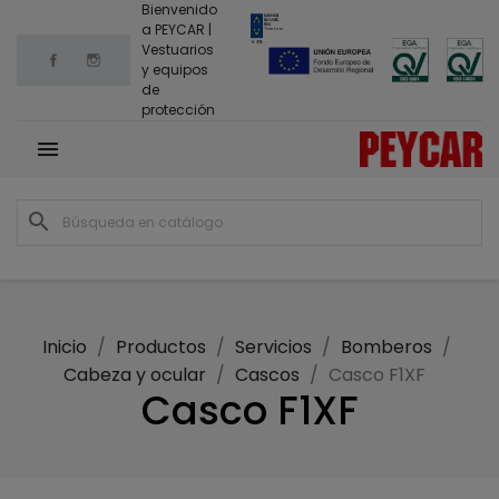
Bienvenido
a PEYCAR |
Vestuarios
Facebook
Instagram
y equipos
de
protección

search
Inicio
Productos
Servicios
Bomberos
Cabeza y ocular
Cascos
Casco F1XF
Casco F1XF